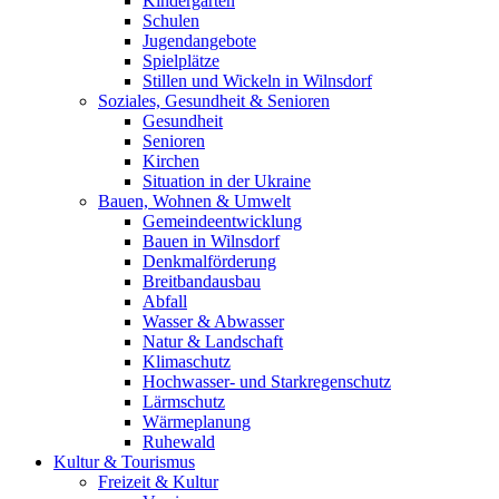
Kindergärten
Schulen
Jugendangebote
Spielplätze
Stillen und Wickeln in Wilnsdorf
Soziales, Gesundheit & Senioren
Gesundheit
Senioren
Kirchen
Situation in der Ukraine
Bauen, Wohnen & Umwelt
Gemeindeentwicklung
Bauen in Wilnsdorf
Denkmalförderung
Breitbandausbau
Abfall
Wasser & Abwasser
Natur & Landschaft
Klimaschutz
Hochwasser- und Starkregenschutz
Lärmschutz
Wärmeplanung
Ruhewald
Kultur & Tourismus
Freizeit & Kultur