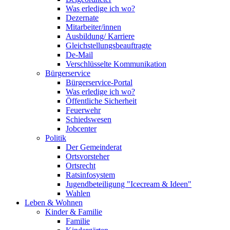
Was erledige ich wo?
Dezernate
Mitarbeiter/innen
Ausbildung/ Karriere
Gleichstellungsbeauftragte
De-Mail
Verschlüsselte Kommunikation
Bürgerservice
Bürgerservice-Portal
Was erledige ich wo?
Öffentliche Sicherheit
Feuerwehr
Schiedswesen
Jobcenter
Politik
Der Gemeinderat
Ortsvorsteher
Ortsrecht
Ratsinfosystem
Jugendbeteiligung "Icecream & Ideen"
Wahlen
Leben & Wohnen
Kinder & Familie
Familie