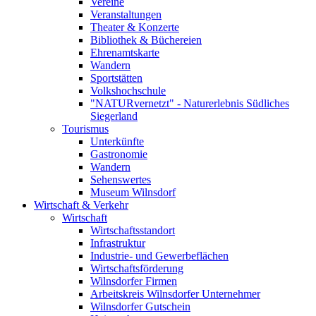
Vereine
Veranstaltungen
Theater & Konzerte
Bibliothek & Büchereien
Ehrenamtskarte
Wandern
Sportstätten
Volkshochschule
"NATURvernetzt" - Naturerlebnis Südliches
Siegerland
Tourismus
Unterkünfte
Gastronomie
Wandern
Sehenswertes
Museum Wilnsdorf
Wirtschaft & Verkehr
Wirtschaft
Wirtschaftsstandort
Infrastruktur
Industrie- und Gewerbeflächen
Wirtschaftsförderung
Wilnsdorfer Firmen
Arbeitskreis Wilnsdorfer Unternehmer
Wilnsdorfer Gutschein