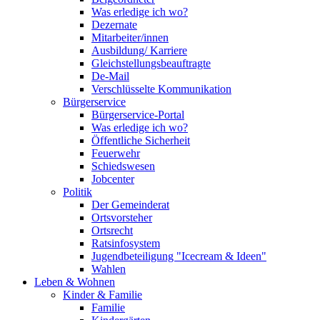
Was erledige ich wo?
Dezernate
Mitarbeiter/innen
Ausbildung/ Karriere
Gleichstellungsbeauftragte
De-Mail
Verschlüsselte Kommunikation
Bürgerservice
Bürgerservice-Portal
Was erledige ich wo?
Öffentliche Sicherheit
Feuerwehr
Schiedswesen
Jobcenter
Politik
Der Gemeinderat
Ortsvorsteher
Ortsrecht
Ratsinfosystem
Jugendbeteiligung "Icecream & Ideen"
Wahlen
Leben & Wohnen
Kinder & Familie
Familie