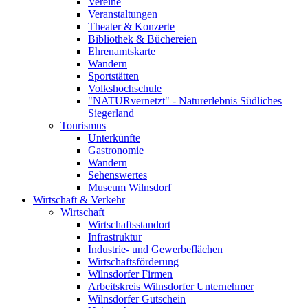
Vereine
Veranstaltungen
Theater & Konzerte
Bibliothek & Büchereien
Ehrenamtskarte
Wandern
Sportstätten
Volkshochschule
"NATURvernetzt" - Naturerlebnis Südliches
Siegerland
Tourismus
Unterkünfte
Gastronomie
Wandern
Sehenswertes
Museum Wilnsdorf
Wirtschaft & Verkehr
Wirtschaft
Wirtschaftsstandort
Infrastruktur
Industrie- und Gewerbeflächen
Wirtschaftsförderung
Wilnsdorfer Firmen
Arbeitskreis Wilnsdorfer Unternehmer
Wilnsdorfer Gutschein