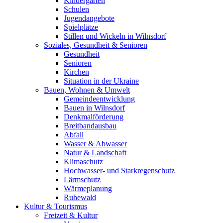
Kindergärten
Schulen
Jugendangebote
Spielplätze
Stillen und Wickeln in Wilnsdorf
Soziales, Gesundheit & Senioren
Gesundheit
Senioren
Kirchen
Situation in der Ukraine
Bauen, Wohnen & Umwelt
Gemeindeentwicklung
Bauen in Wilnsdorf
Denkmalförderung
Breitbandausbau
Abfall
Wasser & Abwasser
Natur & Landschaft
Klimaschutz
Hochwasser- und Starkregenschutz
Lärmschutz
Wärmeplanung
Ruhewald
Kultur & Tourismus
Freizeit & Kultur