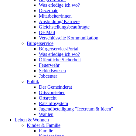
Was erledige ich wo?
Dezernate
Mitarbeiter/innen
Ausbildung/ Karriere
Gleichstellungsbeauftragte
De-Mail
Verschlüsselte Kommunikation
Bürgerservice
Bürgerservice-Portal
Was erledige ich wo?
Öffentliche Sicherheit
Feuerwehr
Schiedswesen
Jobcenter
Politik
Der Gemeinderat
Ortsvorsteher
Ortsrecht
Ratsinfosystem
Jugendbeteiligung "Icecream & Ideen"
Wahlen
Leben & Wohnen
Kinder & Familie
Familie