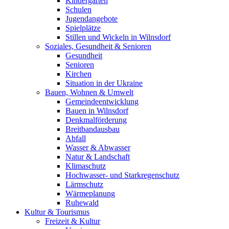
Kindergärten
Schulen
Jugendangebote
Spielplätze
Stillen und Wickeln in Wilnsdorf
Soziales, Gesundheit & Senioren
Gesundheit
Senioren
Kirchen
Situation in der Ukraine
Bauen, Wohnen & Umwelt
Gemeindeentwicklung
Bauen in Wilnsdorf
Denkmalförderung
Breitbandausbau
Abfall
Wasser & Abwasser
Natur & Landschaft
Klimaschutz
Hochwasser- und Starkregenschutz
Lärmschutz
Wärmeplanung
Ruhewald
Kultur & Tourismus
Freizeit & Kultur