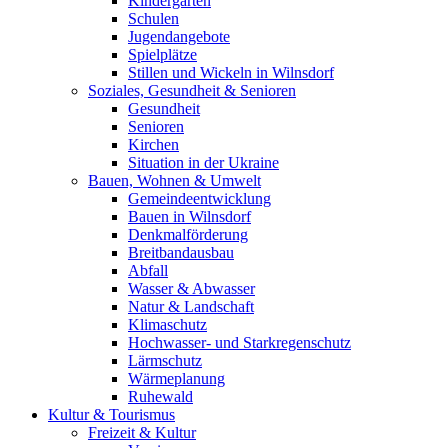
Kindergärten
Schulen
Jugendangebote
Spielplätze
Stillen und Wickeln in Wilnsdorf
Soziales, Gesundheit & Senioren
Gesundheit
Senioren
Kirchen
Situation in der Ukraine
Bauen, Wohnen & Umwelt
Gemeindeentwicklung
Bauen in Wilnsdorf
Denkmalförderung
Breitbandausbau
Abfall
Wasser & Abwasser
Natur & Landschaft
Klimaschutz
Hochwasser- und Starkregenschutz
Lärmschutz
Wärmeplanung
Ruhewald
Kultur & Tourismus
Freizeit & Kultur