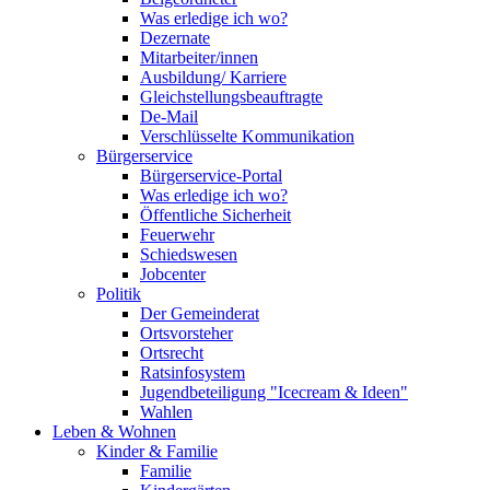
Was erledige ich wo?
Dezernate
Mitarbeiter/innen
Ausbildung/ Karriere
Gleichstellungsbeauftragte
De-Mail
Verschlüsselte Kommunikation
Bürgerservice
Bürgerservice-Portal
Was erledige ich wo?
Öffentliche Sicherheit
Feuerwehr
Schiedswesen
Jobcenter
Politik
Der Gemeinderat
Ortsvorsteher
Ortsrecht
Ratsinfosystem
Jugendbeteiligung "Icecream & Ideen"
Wahlen
Leben & Wohnen
Kinder & Familie
Familie