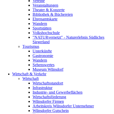
Vereine
Veranstaltungen
Theater & Konzerte
Bibliothek & Büchereien
Ehrenamtskarte
Wandern
Sportstätten
Volkshochschule
"NATURvernetzt" - Naturerlebnis Südliches
Siegerland
Tourismus
Unterkünfte
Gastronomie
Wandern
Sehenswertes
Museum Wilnsdorf
Wirtschaft & Verkehr
Wirtschaft
Wirtschaftsstandort
Infrastruktur
Industrie- und Gewerbeflächen
Wirtschaftsförderung
Wilnsdorfer Firmen
Arbeitskreis Wilnsdorfer Unternehmer
Wilnsdorfer Gutschein