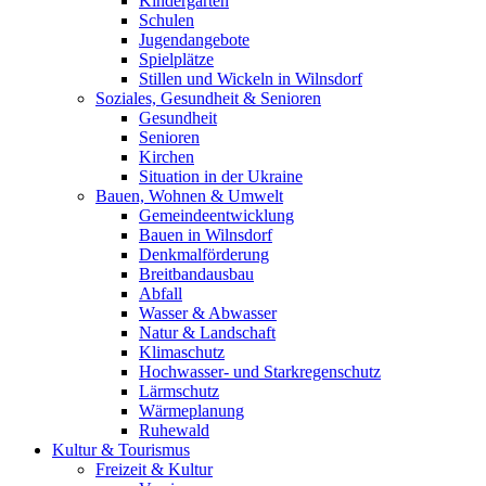
Kindergärten
Schulen
Jugendangebote
Spielplätze
Stillen und Wickeln in Wilnsdorf
Soziales, Gesundheit & Senioren
Gesundheit
Senioren
Kirchen
Situation in der Ukraine
Bauen, Wohnen & Umwelt
Gemeindeentwicklung
Bauen in Wilnsdorf
Denkmalförderung
Breitbandausbau
Abfall
Wasser & Abwasser
Natur & Landschaft
Klimaschutz
Hochwasser- und Starkregenschutz
Lärmschutz
Wärmeplanung
Ruhewald
Kultur & Tourismus
Freizeit & Kultur