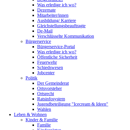
Was erledige ich wo?
Dezernate
Mitarbeiter/innen
Ausbildung/ Karriere
Gleichstellungsbeauftragte
De-Mail
Verschlüsselte Kommunikation
Bürgerservice
Bürgerservice-Portal
Was erledige ich wo?
Öffentliche Sicherheit
Feuerwehr
Schiedswesen
Jobcenter
Politik
Der Gemeinderat
Ortsvorsteher
Ortsrecht
Ratsinfosystem
Jugendbeteiligung "Icecream & Ideen"
Wahlen
Leben & Wohnen
Kinder & Familie
Familie