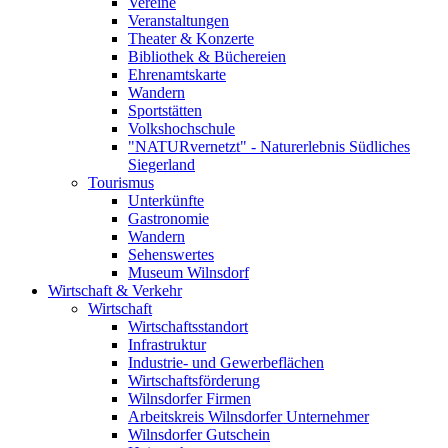
Vereine
Veranstaltungen
Theater & Konzerte
Bibliothek & Büchereien
Ehrenamtskarte
Wandern
Sportstätten
Volkshochschule
"NATURvernetzt" - Naturerlebnis Südliches
Siegerland
Tourismus
Unterkünfte
Gastronomie
Wandern
Sehenswertes
Museum Wilnsdorf
Wirtschaft & Verkehr
Wirtschaft
Wirtschaftsstandort
Infrastruktur
Industrie- und Gewerbeflächen
Wirtschaftsförderung
Wilnsdorfer Firmen
Arbeitskreis Wilnsdorfer Unternehmer
Wilnsdorfer Gutschein