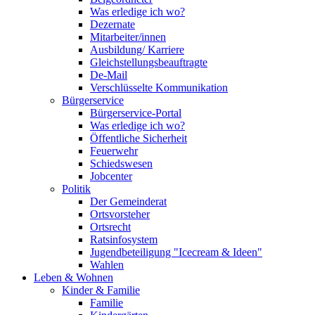
Was erledige ich wo?
Dezernate
Mitarbeiter/innen
Ausbildung/ Karriere
Gleichstellungsbeauftragte
De-Mail
Verschlüsselte Kommunikation
Bürgerservice
Bürgerservice-Portal
Was erledige ich wo?
Öffentliche Sicherheit
Feuerwehr
Schiedswesen
Jobcenter
Politik
Der Gemeinderat
Ortsvorsteher
Ortsrecht
Ratsinfosystem
Jugendbeteiligung "Icecream & Ideen"
Wahlen
Leben & Wohnen
Kinder & Familie
Familie