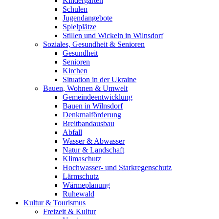
Kindergärten
Schulen
Jugendangebote
Spielplätze
Stillen und Wickeln in Wilnsdorf
Soziales, Gesundheit & Senioren
Gesundheit
Senioren
Kirchen
Situation in der Ukraine
Bauen, Wohnen & Umwelt
Gemeindeentwicklung
Bauen in Wilnsdorf
Denkmalförderung
Breitbandausbau
Abfall
Wasser & Abwasser
Natur & Landschaft
Klimaschutz
Hochwasser- und Starkregenschutz
Lärmschutz
Wärmeplanung
Ruhewald
Kultur & Tourismus
Freizeit & Kultur