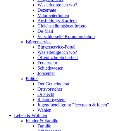
Was erledige ich wo?
Dezernate
Mitarbeiter/innen
Ausbildung/ Karriere
Gleichstellungsbeauftragte
De-Mail
Verschlüsselte Kommunikation
Bürgerservice
Bürgerservice-Portal
Was erledige ich wo?
Öffentliche Sicherheit
Feuerwehr
Schiedswesen
Jobcenter
Politik
Der Gemeinderat
Ortsvorsteher
Ortsrecht
Ratsinfosystem
Jugendbeteiligung "Icecream & Ideen"
Wahlen
Leben & Wohnen
Kinder & Familie
Familie