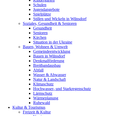
Kindergärten
Schulen
Jugendangebote
Spielplätze
Stillen und Wickeln in Wilnsdorf
Soziales, Gesundheit & Senioren
Gesundheit
Senioren
Kirchen
Situation in der Ukraine
Bauen, Wohnen & Umwelt
Gemeindeentwicklung
Bauen in Wilnsdorf
Denkmalförderung
Breitbandausbau
Abfall
Wasser & Abwasser
Natur & Landschaft
Klimaschutz
Hochwasser- und Starkregenschutz
Lärmschutz
Wärmeplanung
Ruhewald
Kultur & Tourismus
Freizeit & Kultur