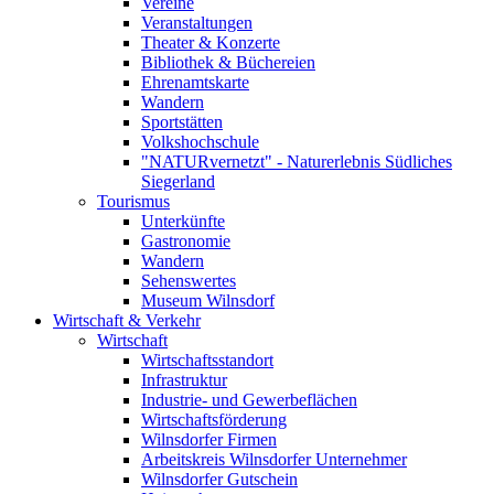
Vereine
Veranstaltungen
Theater & Konzerte
Bibliothek & Büchereien
Ehrenamtskarte
Wandern
Sportstätten
Volkshochschule
"NATURvernetzt" - Naturerlebnis Südliches
Siegerland
Tourismus
Unterkünfte
Gastronomie
Wandern
Sehenswertes
Museum Wilnsdorf
Wirtschaft & Verkehr
Wirtschaft
Wirtschaftsstandort
Infrastruktur
Industrie- und Gewerbeflächen
Wirtschaftsförderung
Wilnsdorfer Firmen
Arbeitskreis Wilnsdorfer Unternehmer
Wilnsdorfer Gutschein