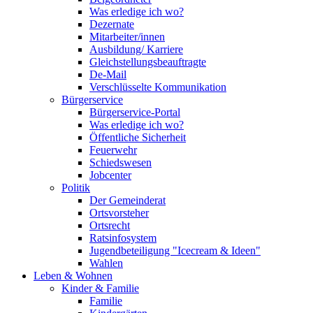
Was erledige ich wo?
Dezernate
Mitarbeiter/innen
Ausbildung/ Karriere
Gleichstellungsbeauftragte
De-Mail
Verschlüsselte Kommunikation
Bürgerservice
Bürgerservice-Portal
Was erledige ich wo?
Öffentliche Sicherheit
Feuerwehr
Schiedswesen
Jobcenter
Politik
Der Gemeinderat
Ortsvorsteher
Ortsrecht
Ratsinfosystem
Jugendbeteiligung "Icecream & Ideen"
Wahlen
Leben & Wohnen
Kinder & Familie
Familie