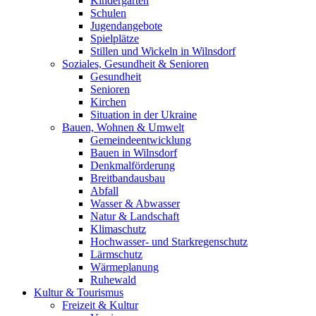
Kindergärten
Schulen
Jugendangebote
Spielplätze
Stillen und Wickeln in Wilnsdorf
Soziales, Gesundheit & Senioren
Gesundheit
Senioren
Kirchen
Situation in der Ukraine
Bauen, Wohnen & Umwelt
Gemeindeentwicklung
Bauen in Wilnsdorf
Denkmalförderung
Breitbandausbau
Abfall
Wasser & Abwasser
Natur & Landschaft
Klimaschutz
Hochwasser- und Starkregenschutz
Lärmschutz
Wärmeplanung
Ruhewald
Kultur & Tourismus
Freizeit & Kultur