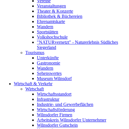
Vereine
Veranstaltungen
Theater & Konzerte
Bibliothek & Büchereien
Ehrenamtskarte
Wandern
Sportstätten
Volkshochschule
"NATURvernetzt" - Naturerlebnis Südliches
Siegerland
Tourismus
Unterkünfte
Gastronomie
Wandern
Sehenswertes
Museum Wilnsdorf
Wirtschaft & Verkehr
Wirtschaft
Wirtschaftsstandort
Infrastruktur
Industrie- und Gewerbeflächen
Wirtschaftsförderung
Wilnsdorfer Firmen
Arbeitskreis Wilnsdorfer Unternehmer
Wilnsdorfer Gutschein