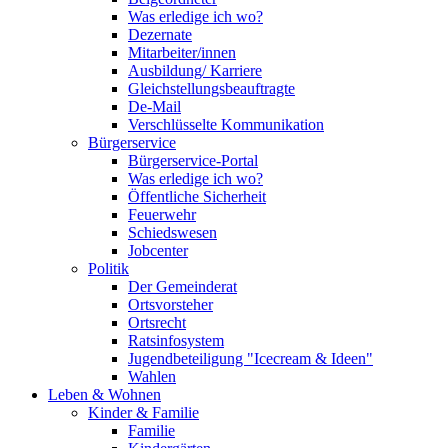
Was erledige ich wo?
Dezernate
Mitarbeiter/innen
Ausbildung/ Karriere
Gleichstellungsbeauftragte
De-Mail
Verschlüsselte Kommunikation
Bürgerservice
Bürgerservice-Portal
Was erledige ich wo?
Öffentliche Sicherheit
Feuerwehr
Schiedswesen
Jobcenter
Politik
Der Gemeinderat
Ortsvorsteher
Ortsrecht
Ratsinfosystem
Jugendbeteiligung "Icecream & Ideen"
Wahlen
Leben & Wohnen
Kinder & Familie
Familie