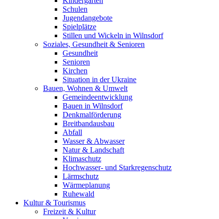
Kindergärten
Schulen
Jugendangebote
Spielplätze
Stillen und Wickeln in Wilnsdorf
Soziales, Gesundheit & Senioren
Gesundheit
Senioren
Kirchen
Situation in der Ukraine
Bauen, Wohnen & Umwelt
Gemeindeentwicklung
Bauen in Wilnsdorf
Denkmalförderung
Breitbandausbau
Abfall
Wasser & Abwasser
Natur & Landschaft
Klimaschutz
Hochwasser- und Starkregenschutz
Lärmschutz
Wärmeplanung
Ruhewald
Kultur & Tourismus
Freizeit & Kultur