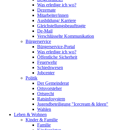
Was erledige ich wo?
Dezernate
Mitarbeiter/innen
Ausbildung/ Karriere
Gleichstellungsbeauftragte
De-Mail
Verschlüsselte Kommunikation
Bürgerservice
Bürgerservice-Portal
Was erledige ich wo?
Öffentliche Sicherheit
Feuerwehr
Schiedswesen
Jobcenter
Politik
Der Gemeinderat
Ortsvorsteher
Ortsrecht
Ratsinfosystem
Jugendbeteiligung "Icecream & Ideen"
Wahlen
Leben & Wohnen
Kinder & Familie
Familie