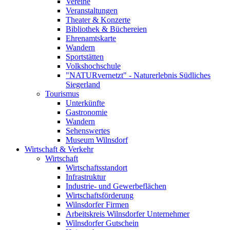
Vereine
Veranstaltungen
Theater & Konzerte
Bibliothek & Büchereien
Ehrenamtskarte
Wandern
Sportstätten
Volkshochschule
"NATURvernetzt" - Naturerlebnis Südliches
Siegerland
Tourismus
Unterkünfte
Gastronomie
Wandern
Sehenswertes
Museum Wilnsdorf
Wirtschaft & Verkehr
Wirtschaft
Wirtschaftsstandort
Infrastruktur
Industrie- und Gewerbeflächen
Wirtschaftsförderung
Wilnsdorfer Firmen
Arbeitskreis Wilnsdorfer Unternehmer
Wilnsdorfer Gutschein