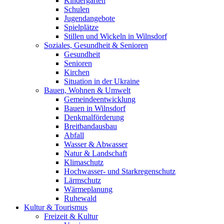
Kindergärten
Schulen
Jugendangebote
Spielplätze
Stillen und Wickeln in Wilnsdorf
Soziales, Gesundheit & Senioren
Gesundheit
Senioren
Kirchen
Situation in der Ukraine
Bauen, Wohnen & Umwelt
Gemeindeentwicklung
Bauen in Wilnsdorf
Denkmalförderung
Breitbandausbau
Abfall
Wasser & Abwasser
Natur & Landschaft
Klimaschutz
Hochwasser- und Starkregenschutz
Lärmschutz
Wärmeplanung
Ruhewald
Kultur & Tourismus
Freizeit & Kultur