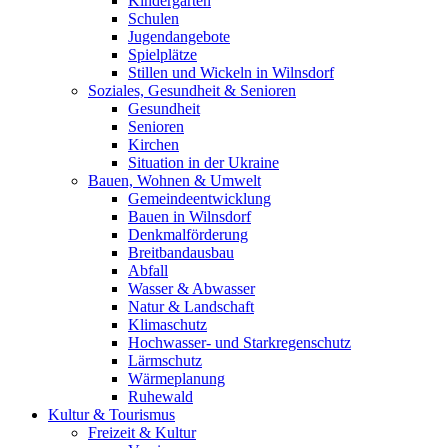
Kindergärten
Schulen
Jugendangebote
Spielplätze
Stillen und Wickeln in Wilnsdorf
Soziales, Gesundheit & Senioren
Gesundheit
Senioren
Kirchen
Situation in der Ukraine
Bauen, Wohnen & Umwelt
Gemeindeentwicklung
Bauen in Wilnsdorf
Denkmalförderung
Breitbandausbau
Abfall
Wasser & Abwasser
Natur & Landschaft
Klimaschutz
Hochwasser- und Starkregenschutz
Lärmschutz
Wärmeplanung
Ruhewald
Kultur & Tourismus
Freizeit & Kultur