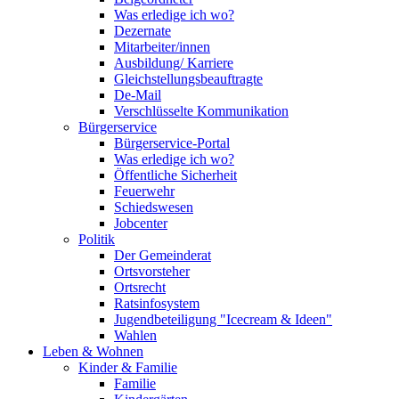
Was erledige ich wo?
Dezernate
Mitarbeiter/innen
Ausbildung/ Karriere
Gleichstellungsbeauftragte
De-Mail
Verschlüsselte Kommunikation
Bürgerservice
Bürgerservice-Portal
Was erledige ich wo?
Öffentliche Sicherheit
Feuerwehr
Schiedswesen
Jobcenter
Politik
Der Gemeinderat
Ortsvorsteher
Ortsrecht
Ratsinfosystem
Jugendbeteiligung "Icecream & Ideen"
Wahlen
Leben & Wohnen
Kinder & Familie
Familie