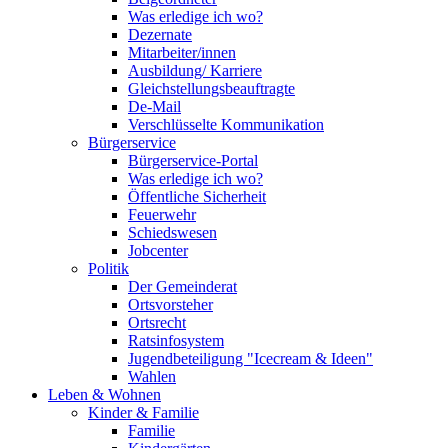
Was erledige ich wo?
Dezernate
Mitarbeiter/innen
Ausbildung/ Karriere
Gleichstellungsbeauftragte
De-Mail
Verschlüsselte Kommunikation
Bürgerservice
Bürgerservice-Portal
Was erledige ich wo?
Öffentliche Sicherheit
Feuerwehr
Schiedswesen
Jobcenter
Politik
Der Gemeinderat
Ortsvorsteher
Ortsrecht
Ratsinfosystem
Jugendbeteiligung "Icecream & Ideen"
Wahlen
Leben & Wohnen
Kinder & Familie
Familie