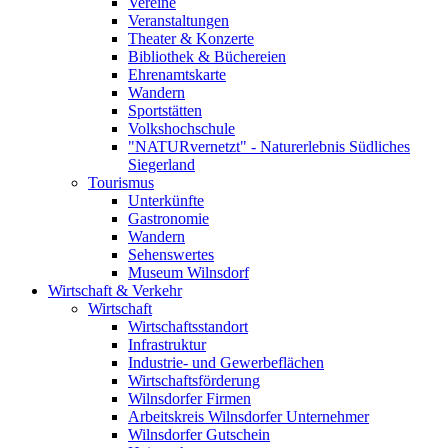
Vereine
Veranstaltungen
Theater & Konzerte
Bibliothek & Büchereien
Ehrenamtskarte
Wandern
Sportstätten
Volkshochschule
"NATURvernetzt" - Naturerlebnis Südliches
Siegerland
Tourismus
Unterkünfte
Gastronomie
Wandern
Sehenswertes
Museum Wilnsdorf
Wirtschaft & Verkehr
Wirtschaft
Wirtschaftsstandort
Infrastruktur
Industrie- und Gewerbeflächen
Wirtschaftsförderung
Wilnsdorfer Firmen
Arbeitskreis Wilnsdorfer Unternehmer
Wilnsdorfer Gutschein