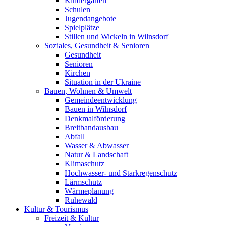
Kindergärten
Schulen
Jugendangebote
Spielplätze
Stillen und Wickeln in Wilnsdorf
Soziales, Gesundheit & Senioren
Gesundheit
Senioren
Kirchen
Situation in der Ukraine
Bauen, Wohnen & Umwelt
Gemeindeentwicklung
Bauen in Wilnsdorf
Denkmalförderung
Breitbandausbau
Abfall
Wasser & Abwasser
Natur & Landschaft
Klimaschutz
Hochwasser- und Starkregenschutz
Lärmschutz
Wärmeplanung
Ruhewald
Kultur & Tourismus
Freizeit & Kultur