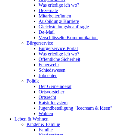
Was erledige ich wo?
Dezernate
Mitarbeiter/innen
Ausbildung/ Karriere
Gleichstellungsbeauftragte
De-Mail
Verschlüsselte Kommunikation
Bürgerservice
Bürgerservice-Portal
Was erledige ich wo?
Öffentliche Sicherheit
Feuerwehr
Schiedswesen
Jobcenter
Politik
Der Gemeinderat
Ortsvorsteher
Ortsrecht
Ratsinfosystem
Jugendbeteiligung "Icecream & Ideen"
Wahlen
Leben & Wohnen
Kinder & Familie
Familie