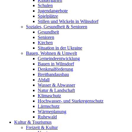
Kindergärten
Schulen
Jugendangebote
Spielplätze
Stillen und Wickeln in Wilnsdorf
Soziales, Gesundheit & Senioren
Gesundheit
Senioren
Kirchen
Situation in der Ukraine
Bauen, Wohnen & Umwelt
Gemeindeentwicklung
Bauen in Wilnsdorf
Denkmalförderung
Breitbandausbau
Abfall
Wasser & Abwasser
Natur & Landschaft
Klimaschutz
Hochwasser- und Starkregenschutz
Lärmschutz
Wärmeplanung
Ruhewald
Kultur & Tourismus
Freizeit & Kultur