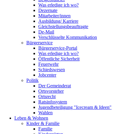
Was erledige ich wo?
Dezernate
Mitarbeiter/innen
Ausbildung/ Karriere
Gleichstellungsbeauftragte
De-Mail
Verschlüsselte Kommunikation
Bürgerservice
Bürgerservice-Portal
Was erledige ich wo?
Öffentliche Sicherheit
Feuerwehr
Schiedswesen
Jobcenter
Politik
Der Gemeinderat
Ortsvorsteher
Ortsrecht
Ratsinfosystem
Jugendbeteiligung "Icecream & Ideen"
Wahlen
Leben & Wohnen
Kinder & Familie
Familie