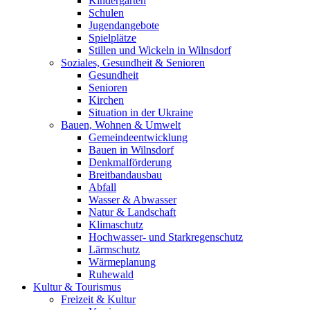
Kindergärten
Schulen
Jugendangebote
Spielplätze
Stillen und Wickeln in Wilnsdorf
Soziales, Gesundheit & Senioren
Gesundheit
Senioren
Kirchen
Situation in der Ukraine
Bauen, Wohnen & Umwelt
Gemeindeentwicklung
Bauen in Wilnsdorf
Denkmalförderung
Breitbandausbau
Abfall
Wasser & Abwasser
Natur & Landschaft
Klimaschutz
Hochwasser- und Starkregenschutz
Lärmschutz
Wärmeplanung
Ruhewald
Kultur & Tourismus
Freizeit & Kultur