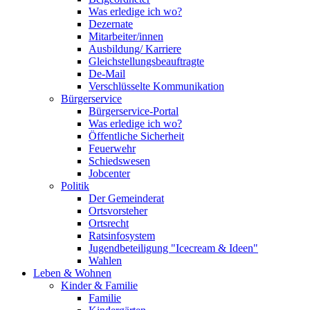
Was erledige ich wo?
Dezernate
Mitarbeiter/innen
Ausbildung/ Karriere
Gleichstellungsbeauftragte
De-Mail
Verschlüsselte Kommunikation
Bürgerservice
Bürgerservice-Portal
Was erledige ich wo?
Öffentliche Sicherheit
Feuerwehr
Schiedswesen
Jobcenter
Politik
Der Gemeinderat
Ortsvorsteher
Ortsrecht
Ratsinfosystem
Jugendbeteiligung "Icecream & Ideen"
Wahlen
Leben & Wohnen
Kinder & Familie
Familie