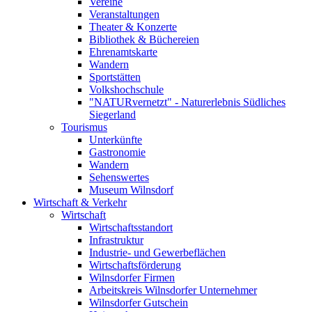
Vereine
Veranstaltungen
Theater & Konzerte
Bibliothek & Büchereien
Ehrenamtskarte
Wandern
Sportstätten
Volkshochschule
"NATURvernetzt" - Naturerlebnis Südliches
Siegerland
Tourismus
Unterkünfte
Gastronomie
Wandern
Sehenswertes
Museum Wilnsdorf
Wirtschaft & Verkehr
Wirtschaft
Wirtschaftsstandort
Infrastruktur
Industrie- und Gewerbeflächen
Wirtschaftsförderung
Wilnsdorfer Firmen
Arbeitskreis Wilnsdorfer Unternehmer
Wilnsdorfer Gutschein