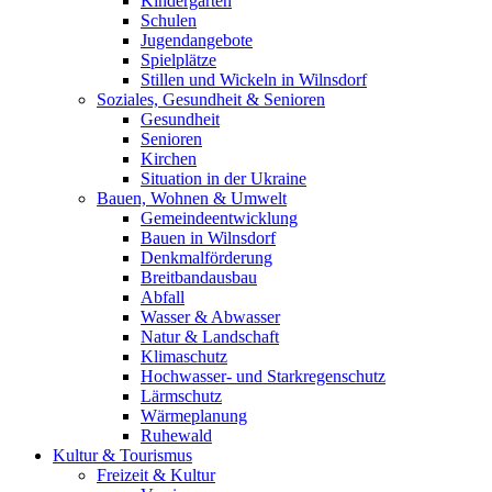
Kindergärten
Schulen
Jugendangebote
Spielplätze
Stillen und Wickeln in Wilnsdorf
Soziales, Gesundheit & Senioren
Gesundheit
Senioren
Kirchen
Situation in der Ukraine
Bauen, Wohnen & Umwelt
Gemeindeentwicklung
Bauen in Wilnsdorf
Denkmalförderung
Breitbandausbau
Abfall
Wasser & Abwasser
Natur & Landschaft
Klimaschutz
Hochwasser- und Starkregenschutz
Lärmschutz
Wärmeplanung
Ruhewald
Kultur & Tourismus
Freizeit & Kultur