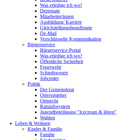
Was erledige ich wo?
Dezernate
Mitarbeiter/innen
Ausbildung/ Karriere
Gleichstellungsbeauftragte
De-Mail
Verschlüsselte Kommunikation
Bürgerservice
Bürgerservice-Portal
Was erledige ich wo?
Öffentliche Sicherheit
Feuerwehr
Schiedswesen
Jobcenter
Politik
Der Gemeinderat
Ortsvorsteher
Ortsrecht
Ratsinfosystem
Jugendbeteiligung "Icecream & Ideen"
Wahlen
Leben & Wohnen
Kinder & Familie
Familie