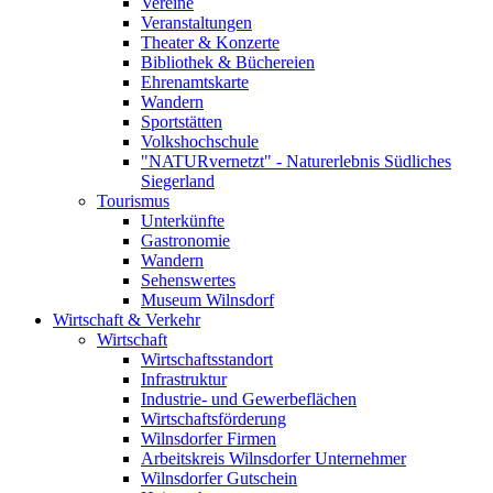
Vereine
Veranstaltungen
Theater & Konzerte
Bibliothek & Büchereien
Ehrenamtskarte
Wandern
Sportstätten
Volkshochschule
"NATURvernetzt" - Naturerlebnis Südliches
Siegerland
Tourismus
Unterkünfte
Gastronomie
Wandern
Sehenswertes
Museum Wilnsdorf
Wirtschaft & Verkehr
Wirtschaft
Wirtschaftsstandort
Infrastruktur
Industrie- und Gewerbeflächen
Wirtschaftsförderung
Wilnsdorfer Firmen
Arbeitskreis Wilnsdorfer Unternehmer
Wilnsdorfer Gutschein