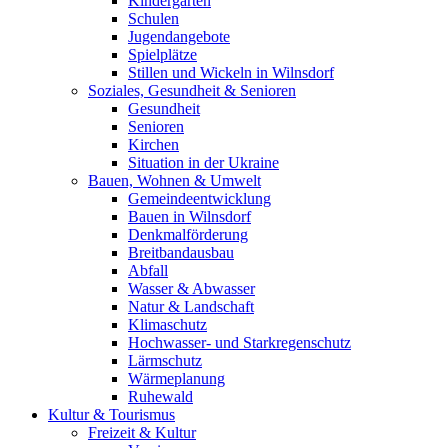
Kindergärten
Schulen
Jugendangebote
Spielplätze
Stillen und Wickeln in Wilnsdorf
Soziales, Gesundheit & Senioren
Gesundheit
Senioren
Kirchen
Situation in der Ukraine
Bauen, Wohnen & Umwelt
Gemeindeentwicklung
Bauen in Wilnsdorf
Denkmalförderung
Breitbandausbau
Abfall
Wasser & Abwasser
Natur & Landschaft
Klimaschutz
Hochwasser- und Starkregenschutz
Lärmschutz
Wärmeplanung
Ruhewald
Kultur & Tourismus
Freizeit & Kultur