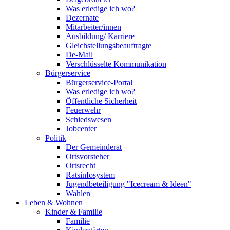
Was erledige ich wo?
Dezernate
Mitarbeiter/innen
Ausbildung/ Karriere
Gleichstellungsbeauftragte
De-Mail
Verschlüsselte Kommunikation
Bürgerservice
Bürgerservice-Portal
Was erledige ich wo?
Öffentliche Sicherheit
Feuerwehr
Schiedswesen
Jobcenter
Politik
Der Gemeinderat
Ortsvorsteher
Ortsrecht
Ratsinfosystem
Jugendbeteiligung "Icecream & Ideen"
Wahlen
Leben & Wohnen
Kinder & Familie
Familie