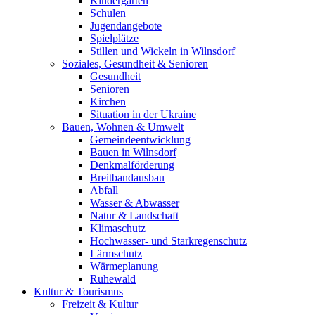
Kindergärten
Schulen
Jugendangebote
Spielplätze
Stillen und Wickeln in Wilnsdorf
Soziales, Gesundheit & Senioren
Gesundheit
Senioren
Kirchen
Situation in der Ukraine
Bauen, Wohnen & Umwelt
Gemeindeentwicklung
Bauen in Wilnsdorf
Denkmalförderung
Breitbandausbau
Abfall
Wasser & Abwasser
Natur & Landschaft
Klimaschutz
Hochwasser- und Starkregenschutz
Lärmschutz
Wärmeplanung
Ruhewald
Kultur & Tourismus
Freizeit & Kultur