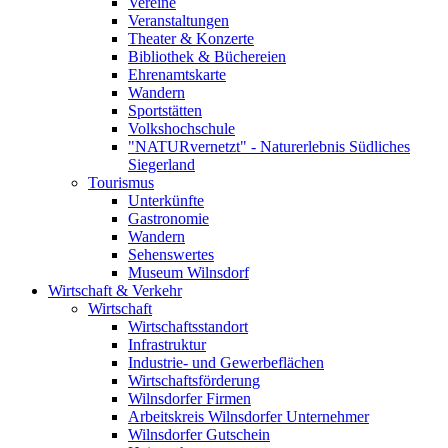
Vereine
Veranstaltungen
Theater & Konzerte
Bibliothek & Büchereien
Ehrenamtskarte
Wandern
Sportstätten
Volkshochschule
"NATURvernetzt" - Naturerlebnis Südliches
Siegerland
Tourismus
Unterkünfte
Gastronomie
Wandern
Sehenswertes
Museum Wilnsdorf
Wirtschaft & Verkehr
Wirtschaft
Wirtschaftsstandort
Infrastruktur
Industrie- und Gewerbeflächen
Wirtschaftsförderung
Wilnsdorfer Firmen
Arbeitskreis Wilnsdorfer Unternehmer
Wilnsdorfer Gutschein