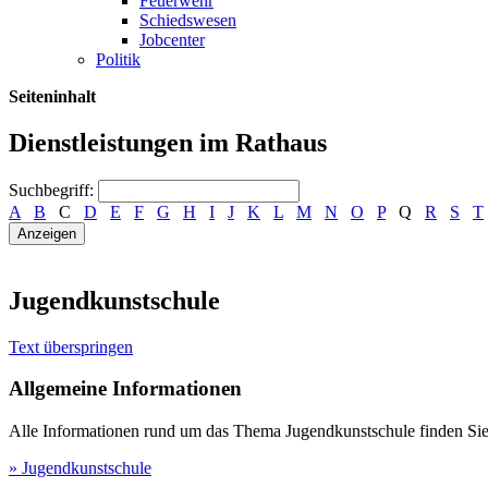
Feuerwehr
Schiedswesen
Jobcenter
Politik
Seiteninhalt
Dienstleistungen im Rathaus
Suchbegriff:
A
B
C
D
E
F
G
H
I
J
K
L
M
N
O
P
Q
R
S
T
Jugendkunstschule
Text überspringen
Allgemeine Informationen
Alle Informationen rund um das Thema Jugendkunstschule finden Sie 
» Jugendkunstschule