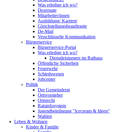
Was erledige ich wo?
Dezernate
Mitarbeiter/innen
Ausbildung/ Karriere
Gleichstellungsbeauftragte
De-Mail
Verschlüsselte Kommunikation
Bürgerservice
Bürgerservice-Portal
Was erledige ich wo?
Dienstleistungen im Rathaus
Öffentliche Sicherheit
Feuerwehr
Schiedswesen
Jobcenter
Politik
Der Gemeinderat
Ortsvorsteher
Ortsrecht
Ratsinfosystem
Jugendbeteiligung "Icecream & Ideen"
Wahlen
Leben & Wohnen
Kinder & Familie