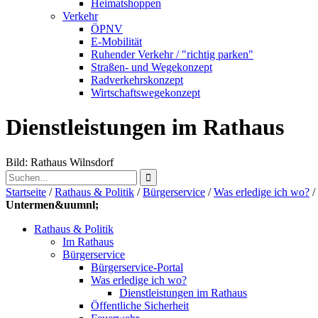
Heimatshoppen
Verkehr
ÖPNV
E-Mobilität
Ruhender Verkehr / "richtig parken"
Straßen- und Wegekonzept
Radverkehrskonzept
Wirtschaftswegekonzept
Dienstleistungen im Rathaus
Bild: Rathaus Wilnsdorf
Startseite
/
Rathaus & Politik
/
Bürgerservice
/
Was erledige ich wo?
/
Untermen&uumnl;
Rathaus & Politik
Im Rathaus
Bürgerservice
Bürgerservice-Portal
Was erledige ich wo?
Dienstleistungen im Rathaus
Öffentliche Sicherheit