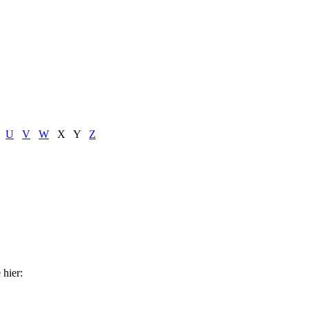
U
V
W
X
Y
Z
hier: