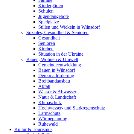
Familie
Kindergärten
Schulen
Jugendangebote
Spielplätze
Stillen und Wickeln in Wilnsdorf
Soziales, Gesundheit & Senioren
Gesundheit
Senioren
Kirchen
Situation in der Ukraine
Bauen, Wohnen & Umwelt
Gemeindeentwicklung
Bauen in Wilnsdorf
Denkmalförderung
Breitbandausbau
Abfall
Wasser & Abwasser
Natur & Landschaft
Klimaschutz
Hochwasser- und Starkregenschutz
Lärmschutz
Wärmeplanung
Ruhewald
Kultur & Tourismus