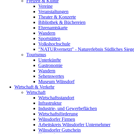
Freizeit & Kultur
Vereine
Veranstaltungen
Theater & Konzerte
Bibliothek & Büchereien
Ehrenamtskarte
Wandern
Sportstätten
Volkshochschule
"NATURvernetzt" - Naturerlebnis Südliches Siege
Tourismus
Unterkünfte
Gastronomie
Wandern
Sehenswertes
Museum Wilnsdorf
Wirtschaft & Verkehr
Wirtschaft
Wirtschaftsstandort
Infrastruktur
Industrie- und Gewerbeflächen
Wirtschaftsförderung
Wilnsdorfer Firmen
Arbeitskreis Wilnsdorfer Unternehmer
Wilnsdorfer Gutschein