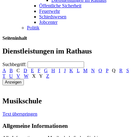
Dienstleistungen im Rathaus
Öffentliche Sicherheit
Feuerwehr
Schiedswesen
Jobcenter
Politik
Seiteninhalt
Dienstleistungen im Rathaus
Suchbegriff:
A
B
C
D
E
F
G
H
I
J
K
L
M
N
O
P
Q
R
S
T
U
V
W
X
Y
Z
Musikschule
Text überspringen
Allgemeine Informationen