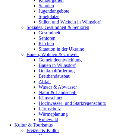
Kindergärten
Schulen
Jugendangebote
Spielplätze
Stillen und Wickeln in Wilnsdorf
Soziales, Gesundheit & Senioren
Gesundheit
Senioren
Kirchen
Situation in der Ukraine
Bauen, Wohnen & Umwelt
Gemeindeentwicklung
Bauen in Wilnsdorf
Denkmalförderung
Breitbandausbau
Abfall
Wasser & Abwasser
Natur & Landschaft
Klimaschutz
Hochwasser- und Starkregenschutz
Lärmschutz
Wärmeplanung
Ruhewald
Kultur & Tourismus
Freizeit & Kultur