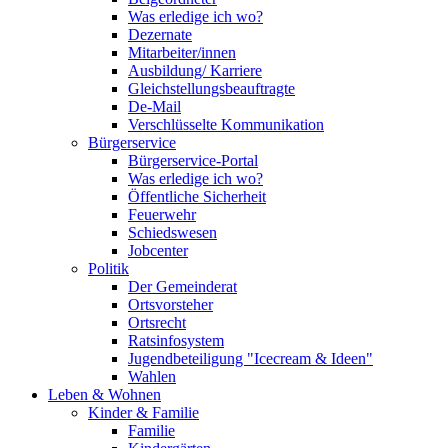
Was erledige ich wo?
Dezernate
Mitarbeiter/innen
Ausbildung/ Karriere
Gleichstellungsbeauftragte
De-Mail
Verschlüsselte Kommunikation
Bürgerservice
Bürgerservice-Portal
Was erledige ich wo?
Öffentliche Sicherheit
Feuerwehr
Schiedswesen
Jobcenter
Politik
Der Gemeinderat
Ortsvorsteher
Ortsrecht
Ratsinfosystem
Jugendbeteiligung "Icecream & Ideen"
Wahlen
Leben & Wohnen
Kinder & Familie
Familie