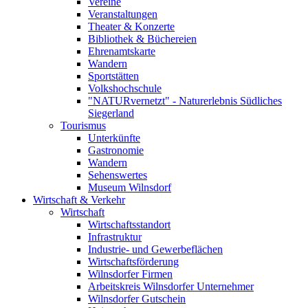
Vereine
Veranstaltungen
Theater & Konzerte
Bibliothek & Büchereien
Ehrenamtskarte
Wandern
Sportstätten
Volkshochschule
"NATURvernetzt" - Naturerlebnis Südliches
Siegerland
Tourismus
Unterkünfte
Gastronomie
Wandern
Sehenswertes
Museum Wilnsdorf
Wirtschaft & Verkehr
Wirtschaft
Wirtschaftsstandort
Infrastruktur
Industrie- und Gewerbeflächen
Wirtschaftsförderung
Wilnsdorfer Firmen
Arbeitskreis Wilnsdorfer Unternehmer
Wilnsdorfer Gutschein