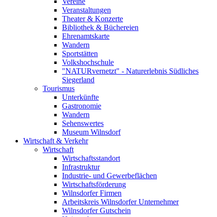
Vereine
Veranstaltungen
Theater & Konzerte
Bibliothek & Büchereien
Ehrenamtskarte
Wandern
Sportstätten
Volkshochschule
"NATURvernetzt" - Naturerlebnis Südliches
Siegerland
Tourismus
Unterkünfte
Gastronomie
Wandern
Sehenswertes
Museum Wilnsdorf
Wirtschaft & Verkehr
Wirtschaft
Wirtschaftsstandort
Infrastruktur
Industrie- und Gewerbeflächen
Wirtschaftsförderung
Wilnsdorfer Firmen
Arbeitskreis Wilnsdorfer Unternehmer
Wilnsdorfer Gutschein