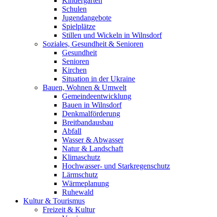
Kindergärten
Schulen
Jugendangebote
Spielplätze
Stillen und Wickeln in Wilnsdorf
Soziales, Gesundheit & Senioren
Gesundheit
Senioren
Kirchen
Situation in der Ukraine
Bauen, Wohnen & Umwelt
Gemeindeentwicklung
Bauen in Wilnsdorf
Denkmalförderung
Breitbandausbau
Abfall
Wasser & Abwasser
Natur & Landschaft
Klimaschutz
Hochwasser- und Starkregenschutz
Lärmschutz
Wärmeplanung
Ruhewald
Kultur & Tourismus
Freizeit & Kultur