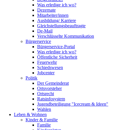
Was erledige ich wo?
Dezernate
Mitarbeiter/innen
Ausbildung/ Karriere
Gleichstellungsbeauftragte
De-Mail
Verschlüsselte Kommunikation
Bürgerservice
Bürgerservice-Portal
Was erledige ich wo?
Öffentliche Sicherheit
Feuerwehr
Schiedswesen
Jobcenter
Politik
Der Gemeinderat
Ortsvorsteher
Ortsrecht
Ratsinfosystem
Jugendbeteiligung "Icecream & Ideen"
Wahlen
Leben & Wohnen
Kinder & Familie
Familie