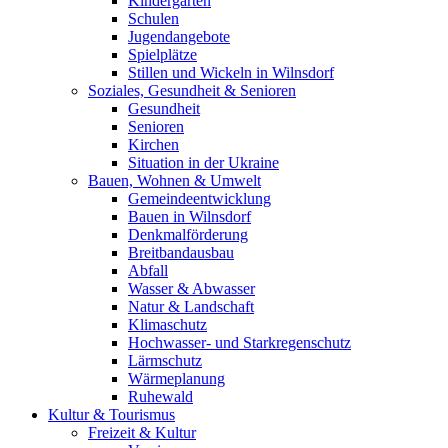
Kindergärten
Schulen
Jugendangebote
Spielplätze
Stillen und Wickeln in Wilnsdorf
Soziales, Gesundheit & Senioren
Gesundheit
Senioren
Kirchen
Situation in der Ukraine
Bauen, Wohnen & Umwelt
Gemeindeentwicklung
Bauen in Wilnsdorf
Denkmalförderung
Breitbandausbau
Abfall
Wasser & Abwasser
Natur & Landschaft
Klimaschutz
Hochwasser- und Starkregenschutz
Lärmschutz
Wärmeplanung
Ruhewald
Kultur & Tourismus
Freizeit & Kultur