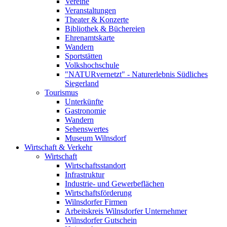
Vereine
Veranstaltungen
Theater & Konzerte
Bibliothek & Büchereien
Ehrenamtskarte
Wandern
Sportstätten
Volkshochschule
"NATURvernetzt" - Naturerlebnis Südliches
Siegerland
Tourismus
Unterkünfte
Gastronomie
Wandern
Sehenswertes
Museum Wilnsdorf
Wirtschaft & Verkehr
Wirtschaft
Wirtschaftsstandort
Infrastruktur
Industrie- und Gewerbeflächen
Wirtschaftsförderung
Wilnsdorfer Firmen
Arbeitskreis Wilnsdorfer Unternehmer
Wilnsdorfer Gutschein