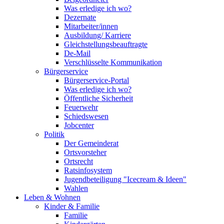
Was erledige ich wo?
Dezernate
Mitarbeiter/innen
Ausbildung/ Karriere
Gleichstellungsbeauftragte
De-Mail
Verschlüsselte Kommunikation
Bürgerservice
Bürgerservice-Portal
Was erledige ich wo?
Öffentliche Sicherheit
Feuerwehr
Schiedswesen
Jobcenter
Politik
Der Gemeinderat
Ortsvorsteher
Ortsrecht
Ratsinfosystem
Jugendbeteiligung "Icecream & Ideen"
Wahlen
Leben & Wohnen
Kinder & Familie
Familie