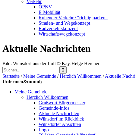
Verkehr
ÖPNV
E-Mobilität
Ruhender Verkehr / "richtig parken"
Straßen- und Wegekonzept
Radverkehrskonzept
Wirtschaftswegekonzept
Aktuelle Nachrichten
Bild: Wilnsdorf aus der Luft
© Kay-Helge Hercher
Startseite
/
Meine Gemeinde
/
Herzlich Willkommen
/
Aktuelle Nachr
Untermen&uumnl;
Meine Gemeinde
Herzlich Willkommen
Grußwort Bürgermeister
Gemeinde-Infos
Aktuelle Nachrichten
Wilnsdorf im Rückblick
Wilnsdorfer Ansichten
Logo