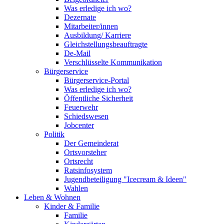
Was erledige ich wo?
Dezernate
Mitarbeiter/innen
Ausbildung/ Karriere
Gleichstellungsbeauftragte
De-Mail
Verschlüsselte Kommunikation
Bürgerservice
Bürgerservice-Portal
Was erledige ich wo?
Öffentliche Sicherheit
Feuerwehr
Schiedswesen
Jobcenter
Politik
Der Gemeinderat
Ortsvorsteher
Ortsrecht
Ratsinfosystem
Jugendbeteiligung "Icecream & Ideen"
Wahlen
Leben & Wohnen
Kinder & Familie
Familie