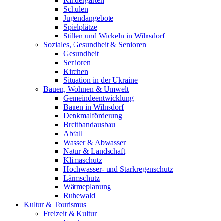
Kindergärten
Schulen
Jugendangebote
Spielplätze
Stillen und Wickeln in Wilnsdorf
Soziales, Gesundheit & Senioren
Gesundheit
Senioren
Kirchen
Situation in der Ukraine
Bauen, Wohnen & Umwelt
Gemeindeentwicklung
Bauen in Wilnsdorf
Denkmalförderung
Breitbandausbau
Abfall
Wasser & Abwasser
Natur & Landschaft
Klimaschutz
Hochwasser- und Starkregenschutz
Lärmschutz
Wärmeplanung
Ruhewald
Kultur & Tourismus
Freizeit & Kultur