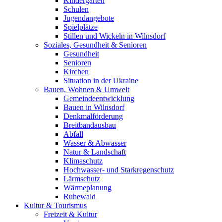
Kindergärten
Schulen
Jugendangebote
Spielplätze
Stillen und Wickeln in Wilnsdorf
Soziales, Gesundheit & Senioren
Gesundheit
Senioren
Kirchen
Situation in der Ukraine
Bauen, Wohnen & Umwelt
Gemeindeentwicklung
Bauen in Wilnsdorf
Denkmalförderung
Breitbandausbau
Abfall
Wasser & Abwasser
Natur & Landschaft
Klimaschutz
Hochwasser- und Starkregenschutz
Lärmschutz
Wärmeplanung
Ruhewald
Kultur & Tourismus
Freizeit & Kultur