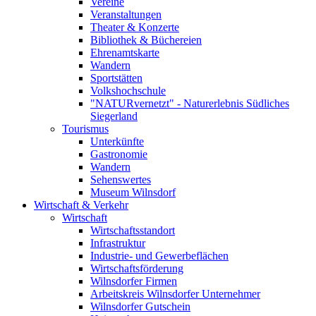
Vereine
Veranstaltungen
Theater & Konzerte
Bibliothek & Büchereien
Ehrenamtskarte
Wandern
Sportstätten
Volkshochschule
"NATURvernetzt" - Naturerlebnis Südliches
Siegerland
Tourismus
Unterkünfte
Gastronomie
Wandern
Sehenswertes
Museum Wilnsdorf
Wirtschaft & Verkehr
Wirtschaft
Wirtschaftsstandort
Infrastruktur
Industrie- und Gewerbeflächen
Wirtschaftsförderung
Wilnsdorfer Firmen
Arbeitskreis Wilnsdorfer Unternehmer
Wilnsdorfer Gutschein