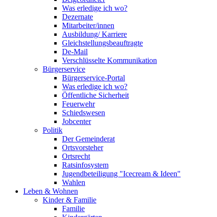
Was erledige ich wo?
Dezernate
Mitarbeiter/innen
Ausbildung/ Karriere
Gleichstellungsbeauftragte
De-Mail
Verschlüsselte Kommunikation
Bürgerservice
Bürgerservice-Portal
Was erledige ich wo?
Öffentliche Sicherheit
Feuerwehr
Schiedswesen
Jobcenter
Politik
Der Gemeinderat
Ortsvorsteher
Ortsrecht
Ratsinfosystem
Jugendbeteiligung "Icecream & Ideen"
Wahlen
Leben & Wohnen
Kinder & Familie
Familie