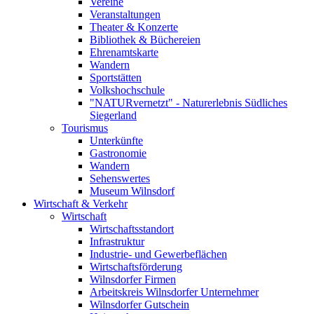
Vereine
Veranstaltungen
Theater & Konzerte
Bibliothek & Büchereien
Ehrenamtskarte
Wandern
Sportstätten
Volkshochschule
"NATURvernetzt" - Naturerlebnis Südliches
Siegerland
Tourismus
Unterkünfte
Gastronomie
Wandern
Sehenswertes
Museum Wilnsdorf
Wirtschaft & Verkehr
Wirtschaft
Wirtschaftsstandort
Infrastruktur
Industrie- und Gewerbeflächen
Wirtschaftsförderung
Wilnsdorfer Firmen
Arbeitskreis Wilnsdorfer Unternehmer
Wilnsdorfer Gutschein