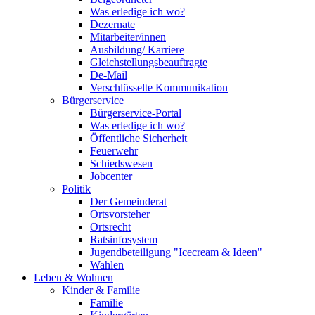
Was erledige ich wo?
Dezernate
Mitarbeiter/innen
Ausbildung/ Karriere
Gleichstellungsbeauftragte
De-Mail
Verschlüsselte Kommunikation
Bürgerservice
Bürgerservice-Portal
Was erledige ich wo?
Öffentliche Sicherheit
Feuerwehr
Schiedswesen
Jobcenter
Politik
Der Gemeinderat
Ortsvorsteher
Ortsrecht
Ratsinfosystem
Jugendbeteiligung "Icecream & Ideen"
Wahlen
Leben & Wohnen
Kinder & Familie
Familie