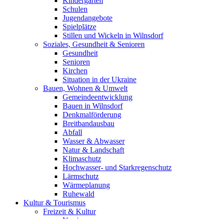
Kindergärten
Schulen
Jugendangebote
Spielplätze
Stillen und Wickeln in Wilnsdorf
Soziales, Gesundheit & Senioren
Gesundheit
Senioren
Kirchen
Situation in der Ukraine
Bauen, Wohnen & Umwelt
Gemeindeentwicklung
Bauen in Wilnsdorf
Denkmalförderung
Breitbandausbau
Abfall
Wasser & Abwasser
Natur & Landschaft
Klimaschutz
Hochwasser- und Starkregenschutz
Lärmschutz
Wärmeplanung
Ruhewald
Kultur & Tourismus
Freizeit & Kultur