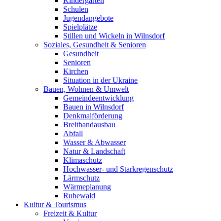
Kindergärten
Schulen
Jugendangebote
Spielplätze
Stillen und Wickeln in Wilnsdorf
Soziales, Gesundheit & Senioren
Gesundheit
Senioren
Kirchen
Situation in der Ukraine
Bauen, Wohnen & Umwelt
Gemeindeentwicklung
Bauen in Wilnsdorf
Denkmalförderung
Breitbandausbau
Abfall
Wasser & Abwasser
Natur & Landschaft
Klimaschutz
Hochwasser- und Starkregenschutz
Lärmschutz
Wärmeplanung
Ruhewald
Kultur & Tourismus
Freizeit & Kultur