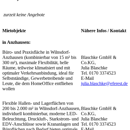
zurzeit keine Angebote
Nähere Infos / Kontakt
Mietobjekte
in Anzhausen:
Büro- und Praxisfläche in Wilnsdorf-
Anzhausen (kombinierbar von 15 m² bis
Blaschke GmbH &
300 m²), maximale Flexibilität, helle
Co.KG,
Räume, teilweise klimatisiert und mit
Julia Blaschke
optimaler Verkehrsanbindung, ideal für
Tel. 0170 3374523
Selbstständige, Gewerbetreibende und
E-Mail
Leute, die dem HomeOffice entfliehen
julia.blaschke@eferest.de
wollen
Flexible Hallen- und Lagerflächen von
200 bis 2.000 m² in Wilnsdorf-Anzhausen,
Blaschke GmbH &
individuell kombinierbar, moderne LED-
Co.KG,
Beleuchtung, Druckluft-, Starkstrom- und
Julia Blaschke
EDV-Anschlüsse sowie Krananlagen und
Tel. 0170 3374523
Büroflächen nach Bedarf bieten optimale
E-Mail