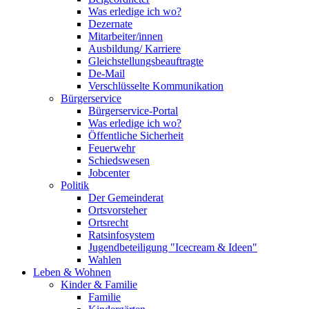
Was erledige ich wo?
Dezernate
Mitarbeiter/innen
Ausbildung/ Karriere
Gleichstellungsbeauftragte
De-Mail
Verschlüsselte Kommunikation
Bürgerservice
Bürgerservice-Portal
Was erledige ich wo?
Öffentliche Sicherheit
Feuerwehr
Schiedswesen
Jobcenter
Politik
Der Gemeinderat
Ortsvorsteher
Ortsrecht
Ratsinfosystem
Jugendbeteiligung "Icecream & Ideen"
Wahlen
Leben & Wohnen
Kinder & Familie
Familie