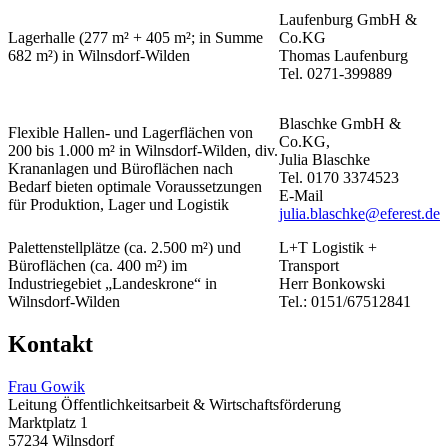
Laufenburg GmbH &
Lagerhalle (277 m² + 405 m²; in Summe
Co.KG
682 m²) in Wilnsdorf-Wilden
Thomas Laufenburg
Tel. 0271-399889
Blaschke GmbH &
Flexible Hallen- und Lagerflächen von
Co.KG,
200 bis 1.000 m² in Wilnsdorf-Wilden, div.
Julia Blaschke
Krananlagen und Büroflächen nach
Tel. 0170 3374523
Bedarf bieten optimale Voraussetzungen
E-Mail
für Produktion, Lager und Logistik
julia.blaschke@eferest.de
Palettenstellplätze (ca. 2.500 m²) und
L+T Logistik +
Büroflächen (ca. 400 m²) im
Transport
Industriegebiet „Landeskrone“ in
Herr Bonkowski
Wilnsdorf-Wilden
Tel.: 0151/67512841
Kontakt
Frau Gowik
Leitung Öffentlichkeitsarbeit & Wirtschaftsförderung
Marktplatz 1
57234 Wilnsdorf