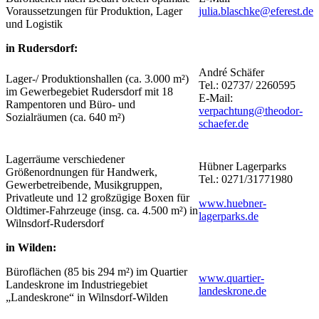
Voraussetzungen für Produktion, Lager
julia.blaschke@eferest.de
und Logistik
in Rudersdorf:
André Schäfer
Lager-/ Produktionshallen (ca. 3.000 m²)
Tel.: 02737/ 2260595
im Gewerbegebiet Rudersdorf mit 18
E-Mail:
Rampentoren und Büro- und
verpachtung@theodor-
Sozialräumen (ca. 640 m²)
schaefer.de
Lagerräume verschiedener
Hübner Lagerparks
Größenordnungen für Handwerk,
Tel.: 0271/31771980
Gewerbetreibende, Musikgruppen,
Privatleute und 12 großzügige Boxen für
www.huebner-
Oldtimer-Fahrzeuge (insg. ca. 4.500 m²) in
lagerparks.de
Wilnsdorf-Rudersdorf
in Wilden:
Büroflächen (85 bis 294 m²) im Quartier
www.quartier-
Landeskrone im Industriegebiet
landeskrone.de
„Landeskrone“ in Wilnsdorf-Wilden