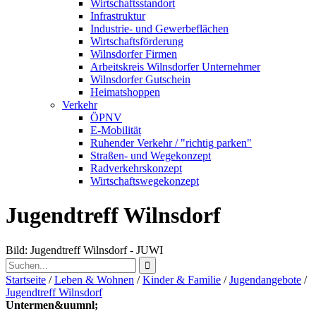
Wirtschaftsstandort
Infrastruktur
Industrie- und Gewerbeflächen
Wirtschaftsförderung
Wilnsdorfer Firmen
Arbeitskreis Wilnsdorfer Unternehmer
Wilnsdorfer Gutschein
Heimatshoppen
Verkehr
ÖPNV
E-Mobilität
Ruhender Verkehr / "richtig parken"
Straßen- und Wegekonzept
Radverkehrskonzept
Wirtschaftswegekonzept
Jugendtreff Wilnsdorf
Bild: Jugendtreff Wilnsdorf - JUWI
Startseite
/
Leben & Wohnen
/
Kinder & Familie
/
Jugendangebote
/
Jugendtreff Wilnsdorf
Untermen&uumnl;