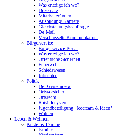
Was erledige ich wo?
Dezernate
Mitarbeiter/innen
Ausbildung/ Karriere
Gleichstellungsbeauftragte
De-Mail
Verschlüsselte Kommunikation
Bürgerservice
Bürgerservice-Portal
Was erledige ich wo?
Öffentliche Sicherheit
Feuerwehr
Schiedswesen
Jobcenter
Politik
Der Gemeinderat
Ortsvorsteher
Ortsrecht
Ratsinfosystem
Jugendbeteiligung "Icecream & Ideen"
Wahlen
Leben & Wohnen
Kinder & Familie
Familie