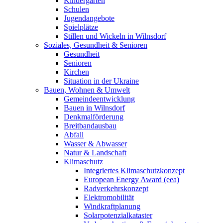
Kindergärten
Schulen
Jugendangebote
Spielplätze
Stillen und Wickeln in Wilnsdorf
Soziales, Gesundheit & Senioren
Gesundheit
Senioren
Kirchen
Situation in der Ukraine
Bauen, Wohnen & Umwelt
Gemeindeentwicklung
Bauen in Wilnsdorf
Denkmalförderung
Breitbandausbau
Abfall
Wasser & Abwasser
Natur & Landschaft
Klimaschutz
Integriertes Klimaschutzkonzept
European Energy Award (eea)
Radverkehrskonzept
Elektromobilität
Windkraftplanung
Solarpotenzialkataster