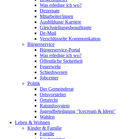
Was erledige ich wo?
Dezernate
Mitarbeiter/innen
Ausbildung/ Karriere
Gleichstellungsbeauftragte
De-Mail
Verschlüsselte Kommunikation
Bürgerservice
Bürgerservice-Portal
Was erledige ich wo?
Öffentliche Sicherheit
Feuerwehr
Schiedswesen
Jobcenter
Politik
Der Gemeinderat
Ortsvorsteher
Ortsrecht
Ratsinfosystem
Jugendbeteiligung "Icecream & Ideen"
Wahlen
Leben & Wohnen
Kinder & Familie
Familie