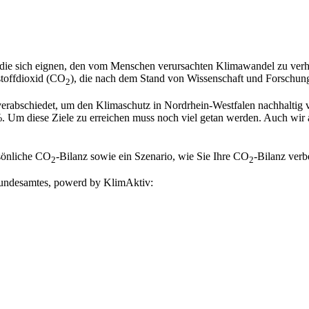
 die sich eignen, den vom Menschen verursachten Klimawandel zu verhi
toffdioxid (CO
), die nach dem Stand von Wissenschaft und Forschun
2
erabschiedet, um den Klimaschutz in Nordrhein-Westfalen nachhaltig 
 Um diese Ziele zu erreichen muss noch viel getan werden. Auch wir a
sönliche CO
-Bilanz sowie ein Szenario, wie Sie Ihre CO
-Bilanz verb
2
2
undesamtes, powerd by KlimAktiv: