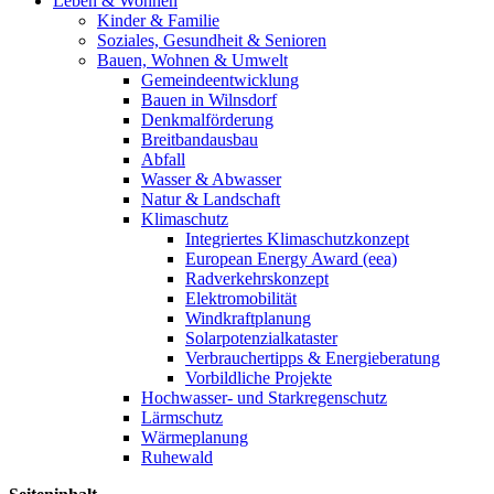
Leben & Wohnen
Kinder & Familie
Soziales, Gesundheit & Senioren
Bauen, Wohnen & Umwelt
Gemeindeentwicklung
Bauen in Wilnsdorf
Denkmalförderung
Breitbandausbau
Abfall
Wasser & Abwasser
Natur & Landschaft
Klimaschutz
Integriertes Klimaschutzkonzept
European Energy Award (eea)
Radverkehrskonzept
Elektromobilität
Windkraftplanung
Solarpotenzialkataster
Verbrauchertipps & Energieberatung
Vorbildliche Projekte
Hochwasser- und Starkregenschutz
Lärmschutz
Wärmeplanung
Ruhewald