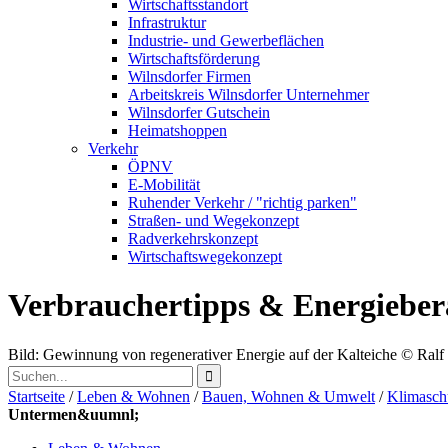
Wirtschaftsstandort
Infrastruktur
Industrie- und Gewerbeflächen
Wirtschaftsförderung
Wilnsdorfer Firmen
Arbeitskreis Wilnsdorfer Unternehmer
Wilnsdorfer Gutschein
Heimatshoppen
Verkehr
ÖPNV
E-Mobilität
Ruhender Verkehr / "richtig parken"
Straßen- und Wegekonzept
Radverkehrskonzept
Wirtschaftswegekonzept
Verbrauchertipps & Energiebe
Bild: Gewinnung von regenerativer Energie auf der Kalteiche
© Ral
Startseite
/
Leben & Wohnen
/
Bauen, Wohnen & Umwelt
/
Klimasch
Untermen&uumnl;