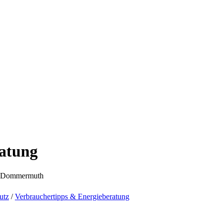
ratung
f Dommermuth
utz
/
Verbrauchertipps & Energieberatung